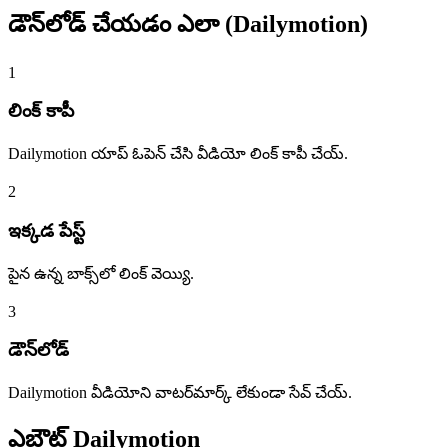
డౌన్‌లోడ్ చేయడం
ఎలా (Dailymotion)
1
లింక్ కాపీ
Dailymotion యాప్ ఓపెన్ చేసి వీడియో లింక్ కాపీ చేయ్.
2
ఇక్కడ పేస్ట్
పైన ఉన్న బాక్స్‌లో లింక్ వెయ్యి.
3
డౌన్‌లోడ్
Dailymotion వీడియోని వాటర్‌మార్క్ లేకుండా సేవ్ చేయ్.
ఎబౌట్
Dailymotion