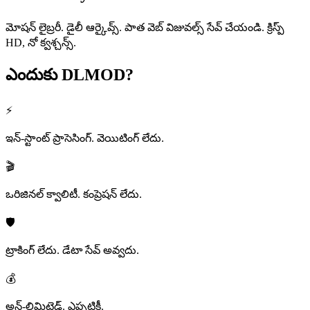
మోషన్ లైబ్రరీ. డైలీ ఆర్కైవ్స్. పాత వెబ్ విజువల్స్ సేవ్ చేయండి. క్రిస్ప్
HD, నో క్వశ్చన్స్.
ఎందుకు
DLMOD?
⚡
ఇన్-స్టాంట్ ప్రాసెసింగ్. వెయిటింగ్ లేదు.
🎬
ఒరిజినల్ క్వాలిటీ. కంప్రెషన్ లేదు.
🛡️
ట్రాకింగ్ లేదు. డేటా సేవ్ అవ్వదు.
💰
అన్-లిమిటెడ్. ఎప్పటికీ.