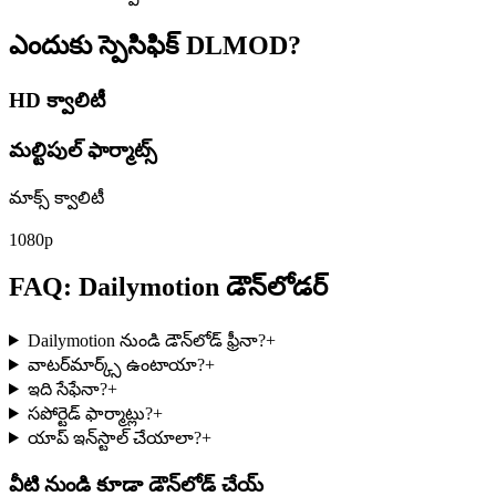
ఎందుకు స్పెసిఫిక్
DLMOD?
HD క్వాలిటీ
మల్టిపుల్ ఫార్మాట్స్
మాక్స్ క్వాలిటీ
1080p
FAQ: Dailymotion డౌన్‌లోడర్
Dailymotion నుండి డౌన్‌లోడ్ ఫ్రీనా?
+
వాటర్‌మార్క్స్ ఉంటాయా?
+
ఇది సేఫేనా?
+
సపోర్టెడ్ ఫార్మాట్లు?
+
యాప్ ఇన్‌స్టాల్ చేయాలా?
+
వీటి నుండి కూడా డౌన్‌లోడ్ చేయ్