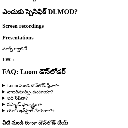
ఎందుకు స్పెసిఫిక్
DLMOD?
Screen recordings
Presentations
మాక్స్ క్వాలిటీ
1080p
FAQ: Loom డౌన్‌లోడర్
Loom నుండి డౌన్‌లోడ్ ఫ్రీనా?
+
వాటర్‌మార్క్స్ ఉంటాయా?
+
ఇది సేఫేనా?
+
సపోర్టెడ్ ఫార్మాట్లు?
+
యాప్ ఇన్‌స్టాల్ చేయాలా?
+
వీటి నుండి కూడా డౌన్‌లోడ్ చేయ్