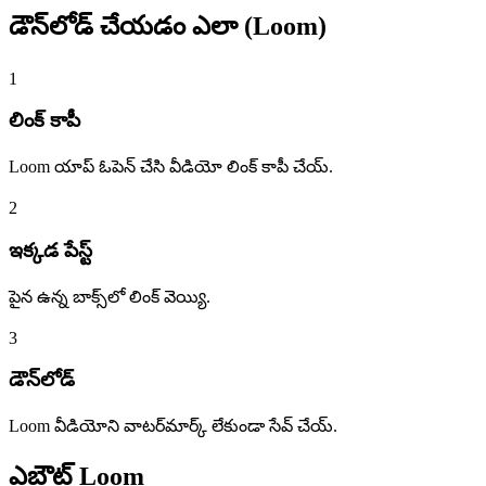
డౌన్‌లోడ్ చేయడం
ఎలా (Loom)
1
లింక్ కాపీ
Loom యాప్ ఓపెన్ చేసి వీడియో లింక్ కాపీ చేయ్.
2
ఇక్కడ పేస్ట్
పైన ఉన్న బాక్స్‌లో లింక్ వెయ్యి.
3
డౌన్‌లోడ్
Loom వీడియోని వాటర్‌మార్క్ లేకుండా సేవ్ చేయ్.
ఎబౌట్
Loom