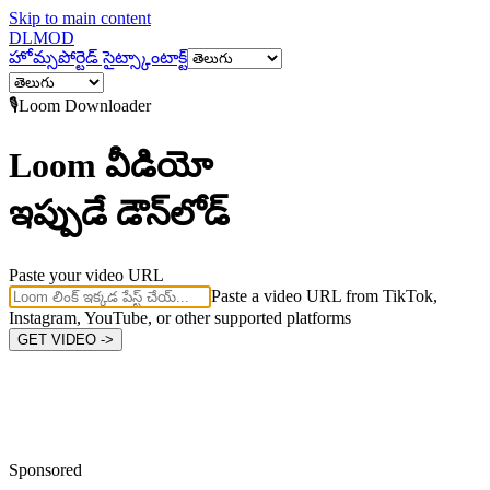
Skip to main content
DL
MOD
హోమ్
సపోర్టెడ్ సైట్స్
కాంటాక్ట్
🎙️
Loom
Downloader
Loom వీడియో
ఇప్పుడే డౌన్‌లోడ్
Paste your video URL
Paste a video URL from TikTok,
Instagram, YouTube, or other supported platforms
GET VIDEO ->
Sponsored