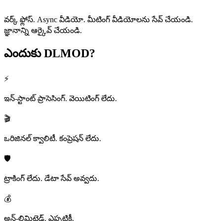
వర్క్ ఫ్లోస్. Async వీడియో. మీటింగ్ వీడియోలను సేవ్ చేయండి.
జ్ఞానాన్ని ఆర్కైవ్ చేయండి.
ఎందుకు
DLMOD?
⚡
ఇన్-స్టాంట్ ప్రాసెసింగ్. వెయిటింగ్ లేదు.
🎬
ఒరిజినల్ క్వాలిటీ. కంప్రెషన్ లేదు.
🛡️
ట్రాకింగ్ లేదు. డేటా సేవ్ అవ్వదు.
💰
అన్-లిమిటెడ్. ఎప్పటికీ.