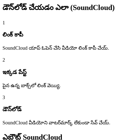
డౌన్‌లోడ్ చేయడం
ఎలా (SoundCloud)
1
లింక్ కాపీ
SoundCloud యాప్ ఓపెన్ చేసి వీడియో లింక్ కాపీ చేయ్.
2
ఇక్కడ పేస్ట్
పైన ఉన్న బాక్స్‌లో లింక్ వెయ్యి.
3
డౌన్‌లోడ్
SoundCloud వీడియోని వాటర్‌మార్క్ లేకుండా సేవ్ చేయ్.
ఎబౌట్
SoundCloud