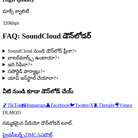
మాక్స్ క్వాలిటీ
320kbps
FAQ: SoundCloud డౌన్‌లోడర్
SoundCloud నుండి డౌన్‌లోడ్ ఫ్రీనా?
+
వాటర్‌మార్క్స్ ఉంటాయా?
+
ఇది సేఫేనా?
+
సపోర్టెడ్ ఫార్మాట్లు?
+
యాప్ ఇన్‌స్టాల్ చేయాలా?
+
వీటి నుండి కూడా డౌన్‌లోడ్ చేయ్
🎵
TikTok
📸
Instagram
👤
Facebook
🐦
Twitter/X
🧵
Threads
🎥
Vimeo
DLMOD
నమ్మకమైన వీడియో డౌన్‌లోడర్ టూల్.
ప్రైవసీ
టర్మ్స్
DMCA
ఎబౌట్