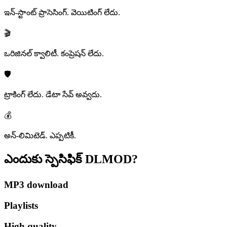
ఇన్-స్టాంట్ ప్రాసెసింగ్. వెయిటింగ్ లేదు.
🎬
ఒరిజినల్ క్వాలిటీ. కంప్రెషన్ లేదు.
🛡️
ట్రాకింగ్ లేదు. డేటా సేవ్ అవ్వదు.
💰
అన్-లిమిటెడ్. ఎప్పటికీ.
ఎందుకు స్పెసిఫిక్
DLMOD?
MP3 download
Playlists
High quality