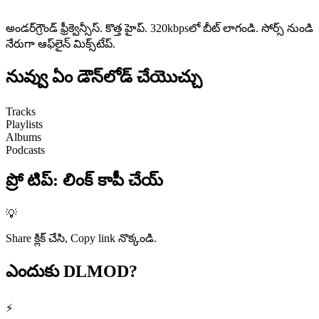
అండర్‌గ్రౌండ్ ఫ్రీక్వెన్సీస్. కొత్త హైప్. 320kbpsలో బీట్ లాగండి. సోర్స్ నుండి
నేరుగా ఆఫ్‌లైన్ మిక్స్‌టేప్.
నువ్వు ఏం
డౌన్‌లోడ్ చేయొచ్చు
Tracks
Playlists
Albums
Podcasts
ప్రో టిప్
:
లింక్ కాపీ చేయ్
💡
Share క్లిక్ చేసి, Copy link నొక్కండి.
ఎందుకు
DLMOD?
⚡