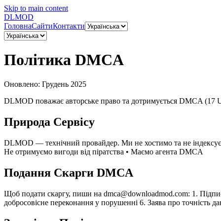
Skip to main content
DL
MOD
Головна
Сайти
Контакти
Політика DMCA
Оновлено: Грудень 2025
DLMOD поважає авторське право та дотримується DMCA (17 U.S.
Природа Сервісу
DLMOD — технічний провайдер. Ми не хостимо та не індексуємо 
Не отримуємо вигоди від піратства • Маємо агента DMCA
Подання Скарги DMCA
Щоб подати скаргу, пиши на
dmca@downloadmod.com
: 1. Підп
добросовісне переконання у порушенні 6. Заява про точність д