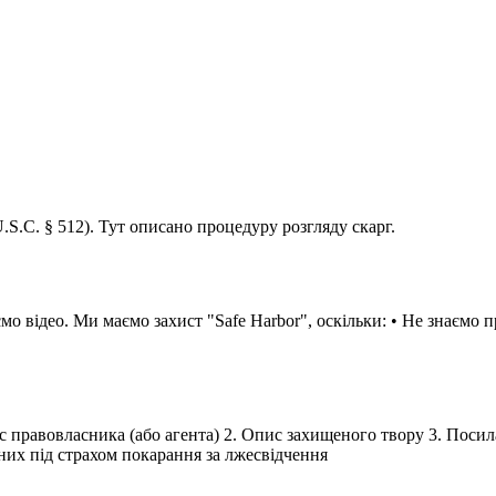
C. § 512). Тут описано процедуру розгляду скарг.
відео. Ми маємо захист "Safe Harbor", оскільки: • Не знаємо п
ис правовласника (або агента) 2. Опис захищеного твору 3. Поси
аних під страхом покарання за лжесвідчення