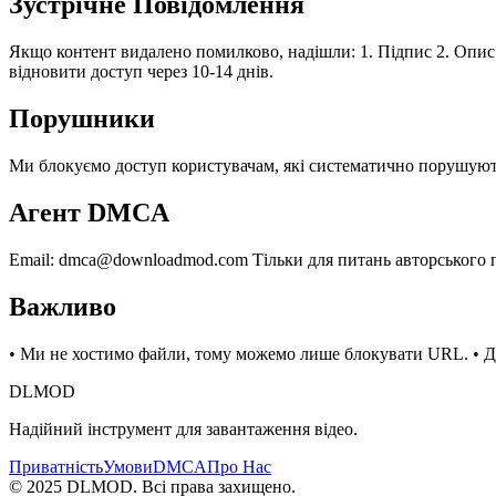
Зустрічне Повідомлення
Якщо контент видалено помилково, надішли: 1. Підпис 2. Опис
відновити доступ через 10-14 днів.
Порушники
Ми блокуємо доступ користувачам, які систематично порушують
Агент DMCA
Email:
dmca@downloadmod.com
Тільки для питань авторського 
Важливо
• Ми не хостимо файли, тому можемо лише блокувати URL. • Дл
DLMOD
Надійний інструмент для завантаження відео.
Приватність
Умови
DMCA
Про Нас
© 2025 DLMOD.
Всі права захищено.