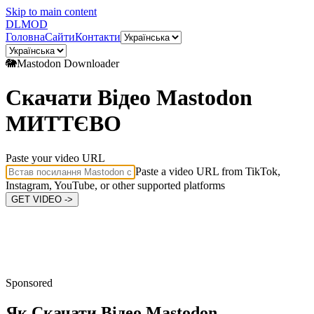
Skip to main content
DL
MOD
Головна
Сайти
Контакти
🐘
Mastodon
Downloader
Скачати Відео Mastodon
МИТТЄВО
Paste your video URL
Paste a video URL from TikTok,
Instagram, YouTube, or other supported platforms
GET VIDEO ->
Sponsored
Як Скачати Відео
Mastodon