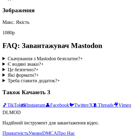
Зображення
Макс. Якість
1080p
FAQ: Завантажувач Mastodon
Скачування з Mastodon безплатне?
+
Є водяні знаки?
+
Це безпечно?
+
Які формати?
+
Треба ставити додаток?
+
Також Качають З
🎵
TikTok
📸
Instagram
👤
Facebook
🐦
Twitter/X
🧵
Threads
🎥
Vimeo
DLMOD
Надійний інструмент для завантаження відео.
Приватність
Умови
DMCA
Про Нас