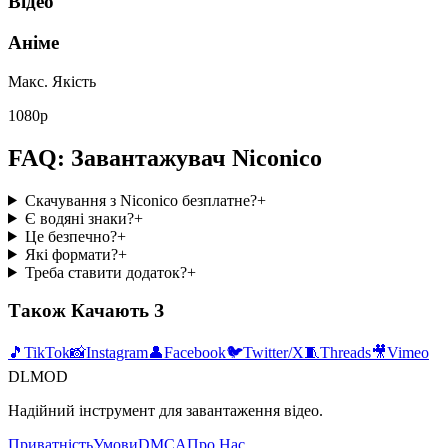
Відео
Аніме
Макс. Якість
1080p
FAQ: Завантажувач Niconico
Скачування з Niconico безплатне?
+
Є водяні знаки?
+
Це безпечно?
+
Які формати?
+
Треба ставити додаток?
+
Також Качають З
🎵
TikTok
📸
Instagram
👤
Facebook
🐦
Twitter/X
🧵
Threads
🎥
Vimeo
DLMOD
Надійний інструмент для завантаження відео.
Приватність
Умови
DMCA
Про Нас