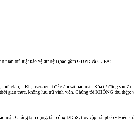
in tuân thủ luật bảo vệ dữ liệu (bao gồm GDPR và CCPA).
 IP, thời gian, URL, user-agent để giám sát bảo mật. Xóa tự động sau 7
ời gian thực, không lưu trữ vĩnh viễn. Chúng tôi KHÔNG thu thập: tên,
Bảo mật: Chống lạm dụng, tấn công DDoS, truy cập trái phép • Hiệu suấ