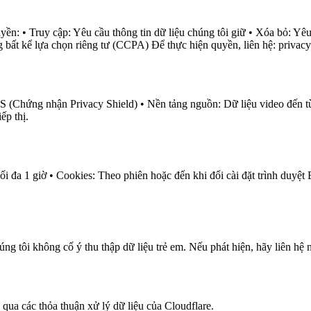
• Truy cập: Yêu cầu thông tin dữ liệu chúng tôi giữ • Xóa bỏ: Yêu c
g bất kể lựa chọn riêng tư (CCPA) Để thực hiện quyền, liên hệ:
priva
DoS (Chứng nhận Privacy Shield) • Nền tảng nguồn: Dữ liệu video đến
ếp thị.
Tối đa 1 giờ • Cookies: Theo phiên hoặc đến khi đổi cài đặt trình duy
tôi không cố ý thu thập dữ liệu trẻ em. Nếu phát hiện, hãy liên hệ 
 qua các thỏa thuận xử lý dữ liệu của Cloudflare.