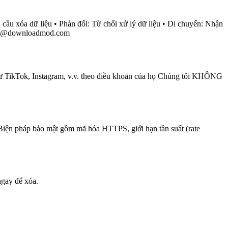
ầu xóa dữ liệu • Phản đối: Từ chối xử lý dữ liệu • Di chuyển: Nhận
cy@downloadmod.com
 từ TikTok, Instagram, v.v. theo điều khoản của họ Chúng tôi KHÔNG
ệt Biện pháp bảo mật gồm mã hóa HTTPS, giới hạn tần suất (rate
ngay để xóa.