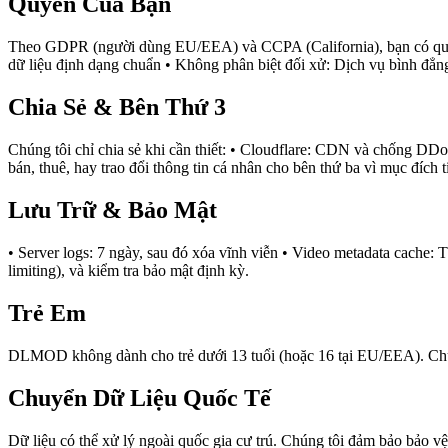
Quyền Của Bạn
Theo GDPR (người dùng EU/EEA) và CCPA (California), bạn có quyền: 
dữ liệu định dạng chuẩn • Không phân biệt đối xử: Dịch vụ bình đẳn
Chia Sẻ & Bên Thứ 3
Chúng tôi chỉ chia sẻ khi cần thiết: • Cloudflare: CDN và chống D
bán, thuê, hay trao đổi thông tin cá nhân cho bên thứ ba vì mục đích ti
Lưu Trữ & Bảo Mật
• Server logs: 7 ngày, sau đó xóa vĩnh viễn • Video metadata cache: 
limiting), và kiểm tra bảo mật định kỳ.
Trẻ Em
DLMOD không dành cho trẻ dưới 13 tuổi (hoặc 16 tại EU/EEA). Chúng 
Chuyển Dữ Liệu Quốc Tế
Dữ liệu có thể xử lý ngoài quốc gia cư trú. Chúng tôi đảm bảo bảo vệ