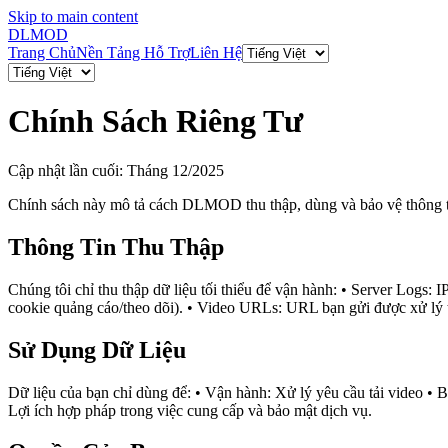
Skip to main content
DL
MOD
Trang Chủ
Nền Tảng Hỗ Trợ
Liên Hệ
Chính Sách Riêng Tư
Cập nhật lần cuối: Tháng 12/2025
Chính sách này mô tả cách DLMOD thu thập, dùng và bảo vệ thông t
Thông Tin Thu Thập
Chúng tôi chỉ thu thập dữ liệu tối thiểu để vận hành: • Server Logs:
cookie quảng cáo/theo dõi). • Video URLs: URL bạn gửi được xử lý th
Sử Dụng Dữ Liệu
Dữ liệu của bạn chỉ dùng để: • Vận hành: Xử lý yêu cầu tải video • 
Lợi ích hợp pháp trong việc cung cấp và bảo mật dịch vụ.