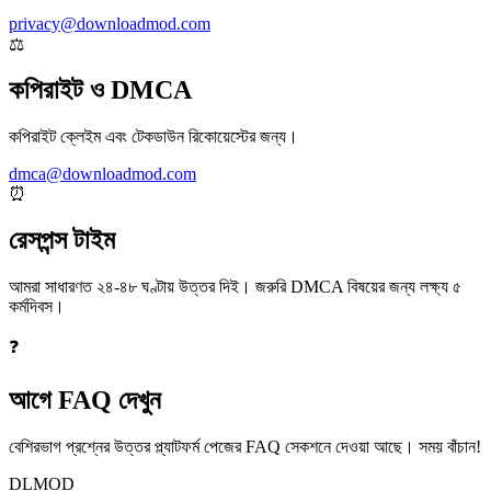
privacy@downloadmod.com
⚖️
কপিরাইট ও DMCA
কপিরাইট ক্লেইম এবং টেকডাউন রিকোয়েস্টের জন্য।
dmca@downloadmod.com
⏰
রেসপন্স টাইম
আমরা সাধারণত ২৪-৪৮ ঘণ্টায় উত্তর দিই। জরুরি DMCA বিষয়ের জন্য লক্ষ্য ৫
কর্মদিবস।
❓
আগে FAQ দেখুন
বেশিরভাগ প্রশ্নের উত্তর প্ল্যাটফর্ম পেজের FAQ সেকশনে দেওয়া আছে। সময় বাঁচান!
DLMOD