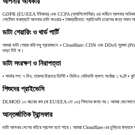
আপনার অধিকার
GDPR (EU/EEA ইউজার) এবং CCPA (ক্যালিফোর্নিয়া) এর অধীনে আপনার অধিকার: • অ্য
পোর্টেবল ফরম্যাটে আপনার ডাটা পাওয়ার • বৈষম্যহীনতা: প্রাইভেসি চয়েসের জন্য সমা
ডাটা শেয়ারিং ও থার্ড পার্টি
আমরা ডাটা শেয়ার করি শুধু প্রয়োজনে: • Cloudflare: CDN এবং DDoS সুরক্ষা (Privacy
ভাড়া দিই না।
ডাটা সংরক্ষণ ও নিরাপত্তা
• সার্ভার লগ: ৭ দিন, তারপর চিরতরে ডিলিট • ভিডিও মেটাডাটা ক্যাশ: সর্বোচ্চ ১ ঘণ্টা
শিশুদের প্রাইভেসি
DLMOD ১৩ বছরের কম (বা EU/EEA-তে ১৬) শিশুদের জন্য নয়। আমরা জেনেশুনে শিশু
আন্তর্জাতিক ট্রান্সফার
ডাটা আপনার দেশের বাইরে প্রসেস হতে পারে। আমরা Cloudflare-এর চুক্তির মাধ্যমে পর্যা