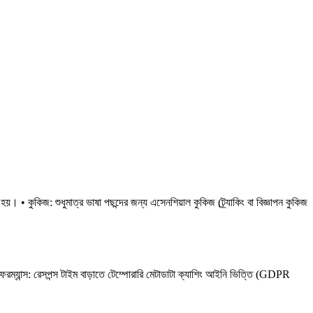
। • কুকিজ: শুধুমাত্র ভাষা পছন্দের জন্য এসেনশিয়াল কুকিজ (ট্র্যাকিং বা বিজ্ঞাপন কুকিজ
ম্যান্স: রেসপন্স টাইম বাড়াতে টেম্পোরারি মেটাডাটা ক্যাশিং আইনি ভিত্তি (GDPR