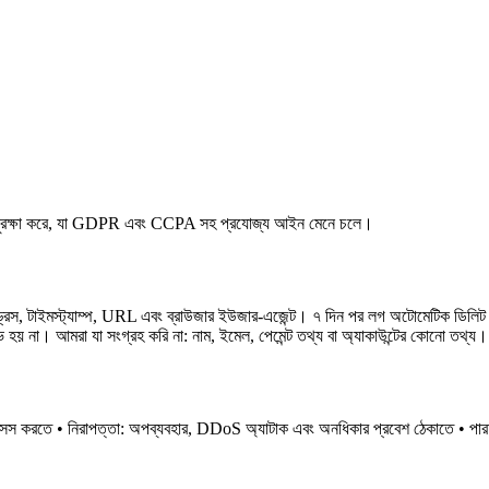
 সুরক্ষা করে, যা GDPR এবং CCPA সহ প্রযোজ্য আইন মেনে চলে।
াড্রেস, টাইমস্ট্যাম্প, URL এবং ব্রাউজার ইউজার-এজেন্ট। ৭ দিন পর লগ অটোমেটিক ডিলিট হয়
য় না। আমরা যা সংগ্রহ করি না: নাম, ইমেল, পেমেন্ট তথ্য বা অ্যাকাউন্টের কোনো তথ্য।
রসেস করতে • নিরাপত্তা: অপব্যবহার, DDoS অ্যাটাক এবং অনধিকার প্রবেশ ঠেকাতে • পারফর