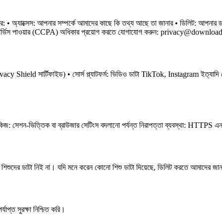
াক্সেস: আপনার সম্পর্কে আমাদের কাছে কি তথ্য আছে তা জানার • ডিলিট: আপনার ডাটা মু
ন সার্ভিস পাওয়ার (CCPA) অধিকার প্রয়োগ করতে যোগাযোগ করুন:
privacy@downloa
 Shield সার্টিফাইড) • সোর্স প্ল্যাটফর্ম: ভিডিও ডাটা TikTok, Instagram ইত্যাদি থে
 • কুকিজ: সেশন-ভিত্তিক বা ব্রাউজার সেটিংস বদলানো পর্যন্ত নিরাপত্তা ব্যবস্থা: HTTPS
দের ডাটা নিই না। যদি মনে করেন কোনো শিশু ডাটা দিয়েছে, ডিলিট করতে আমাদের জা
প্ত সুরক্ষা নিশ্চিত করি।