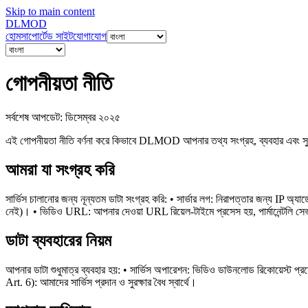
Skip to main content
DL
MOD
হোম
সাপোর্টেড সাইট
যোগাযোগ
গোপনীয়তা নীতি
সর্বশেষ আপডেট: ডিসেম্বর ২০২৫
এই গোপনীয়তা নীতি বর্ণনা করে কিভাবে DLMOD আপনার তথ্য সংগ্রহ, ব্যবহার এবং
আমরা যা সংগ্রহ করি
সার্ভিস চালানোর জন্য নূন্যতম ডাটা সংগ্রহ করি: • সার্ভার লগ: নিরাপত্তার জন্য IP অ্য
নেই)। • ভিডিও URL: আপনার দেওয়া URL রিয়েল-টাইমে প্রসেস হয়, পার্মানেন্টলি সেভ হ
ডাটা ব্যবহারের নিয়ম
আপনার ডাটা শুধুমাত্র ব্যবহার হয়: • সার্ভিস অপারেশন: ভিডিও ডাউনলোড রিকোয়েস্ট প্
Art. 6): আমাদের সার্ভিস প্রদান ও সুরক্ষার বৈধ স্বার্থে।