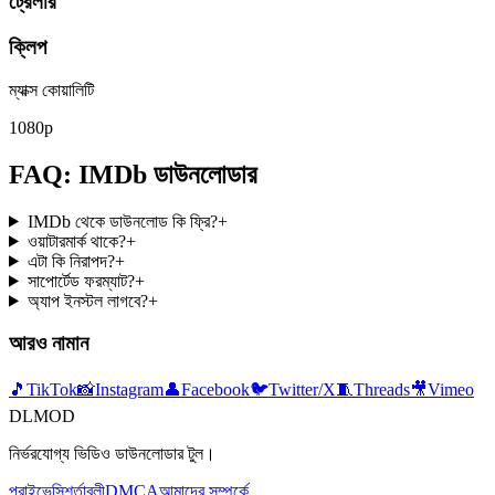
ট্রেলার
ক্লিপ
ম্যাক্স কোয়ালিটি
1080p
FAQ: IMDb ডাউনলোডার
IMDb থেকে ডাউনলোড কি ফ্রি?
+
ওয়াটারমার্ক থাকে?
+
এটা কি নিরাপদ?
+
সাপোর্টেড ফরম্যাট?
+
অ্যাপ ইনস্টল লাগবে?
+
আরও নামান
🎵
TikTok
📸
Instagram
👤
Facebook
🐦
Twitter/X
🧵
Threads
🎥
Vimeo
DLMOD
নির্ভরযোগ্য ভিডিও ডাউনলোডার টুল।
প্রাইভেসি
শর্তাবলী
DMCA
আমাদের সম্পর্কে