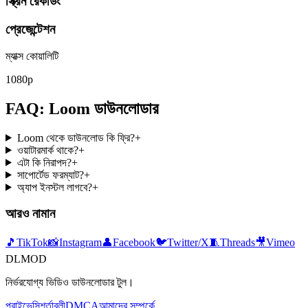
স্ক্রিন রেকর্ডিং
প্রেজেন্টেশন
ম্যাক্স কোয়ালিটি
1080p
FAQ: Loom ডাউনলোডার
Loom থেকে ডাউনলোড কি ফ্রি?
+
ওয়াটারমার্ক থাকে?
+
এটা কি নিরাপদ?
+
সাপোর্টেড ফরম্যাট?
+
অ্যাপ ইনস্টল লাগবে?
+
আরও নামান
🎵
TikTok
📸
Instagram
👤
Facebook
🐦
Twitter/X
🧵
Threads
🎥
Vimeo
DLMOD
নির্ভরযোগ্য ভিডিও ডাউনলোডার টুল।
প্রাইভেসি
শর্তাবলী
DMCA
আমাদের সম্পর্কে