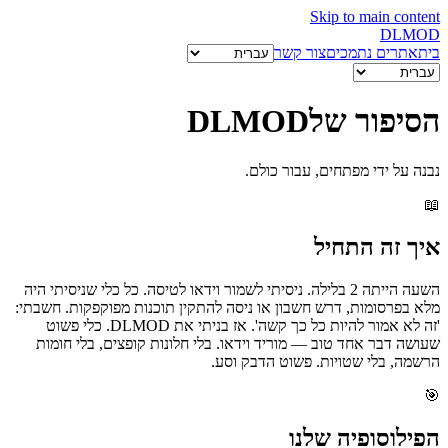
Skip to main content
DL
MOD
בית
אתרים נתמכים
צור קשר
הסיפור של
DLMOD
נבנה על ידי מפתחים, עבור כולם.
📖
איך זה התחיל
השעה הייתה 2 בלילה. ניסיתי לשמור וידאו לטיסה. כל כלי שניסיתי היה
מלא בפרסומות, דרש חשבון או ניסה להתקין תוכנות מפוקפקות. חשבתי:
'זה לא אמור להיות כל כך קשה'. אז בניתי את DLMOD. כלי פשוט
שעושה דבר אחד טוב — מוריד וידאו. בלי חלונות קופצים, בלי חומות
הרשמה, בלי שטויות. פשוט הדבק וסע.
🎯
הפילוסופיה שלנו