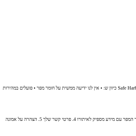
DLMOD פועלת כספק שירות טכני. איננו מארחים, שומרים או מאנדקסים וידאו. סרטונים נמשכים בזמן אמת מפלטפורמות צד ג'. אנו זכאים להגנת Safe Harbor כיוון ש: • אין לנו ידיעה ממשית על חומר מפר • פועלים במהירות
עם: 1. חתימה של בעל הזכויות (או נציג) 2. זיהוי היצירה המוגנת 3. זיהוי החומר המפר עם מידע מספיק לאיתורו 4. פרטי קשר שלך 5. הצהרה על אמונה