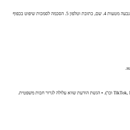
אם התוכן הוסר בטעות, ניתן להגיש הודעה נגדית עם: 1. חתימה שלך 2. זיהוי החומר שהוסר ומיקומו הקודם 3. הצהרה תחת עונש עדות שקר שההסרה נבעה מטעות 4. שם, כתובת וטלפון 5. הסכמה לסמכות שיפוט בכפוף
.
s