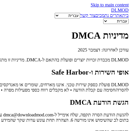
Skip to main content
DL
MOD
בית
אתרים נתמכים
צור קשר
מדיניות DMCA
עודכן לאחרונה: דצמבר 2025
DLMOD מכבדת זכויות יוצרים ופועלת בהתאם ל-DMCA. מדיניות זו מתארת את הנהלים שלנו לטיפול בטענות הפרה.
אופי השירות ו-Safe Harbor
להסרה/חסימה עם קבלת הודעה • לא מקבלים רווח כספי מפעילות מפרה • מינינ
הגשת הודעת DMCA
להגשת הודעת הסרה תקפה, שלח אימייל ל
-dmca@downloadmod.com
בתום לב שהשימוש אינו מורשה 6. הצהרה תחת עונש עדות שקר שהמידע מדויק הודעות חלקיות לא ייענו.