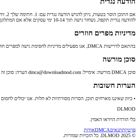
הודעה נגדית
להודעה נגדית תקפה, נשחזר גישה תוך 10-14 ימי עסקים אלא אם המתלונן יפתח בהליך משפטי.
מדיניות מפרים חוזרים
בהתאם לדרישות DMCA, אנו מפעילים מדיניות לחסימת גישה למפרים חוזרים. משתמשים המפרים זכויות יוצרים שוב ושוב ייחסמו לצמיתות.
סוכן מורשה
סוכן DMCA מורשה: אימייל:
dmca@downloadmod.com
הערה: סוכן זה מיועד להודעות
הערות חשובות
• כיוון שאיננו מארחים תוכן, הסרות מסורתיות לא חלות. אנו יכולים לחסום כתובות URL ספציפיות. • להסרת תוכן, פנה לפלטפורמת המקור (TikTok, Instagram וכו'). • הגשת הודעת שווא עלולה
DLMOD
כלי הורדת הוידאו האמין.
פרטיות
תנאים
DMCA
אודות
© 2025 DLMOD.
כל הזכויות שמורות.