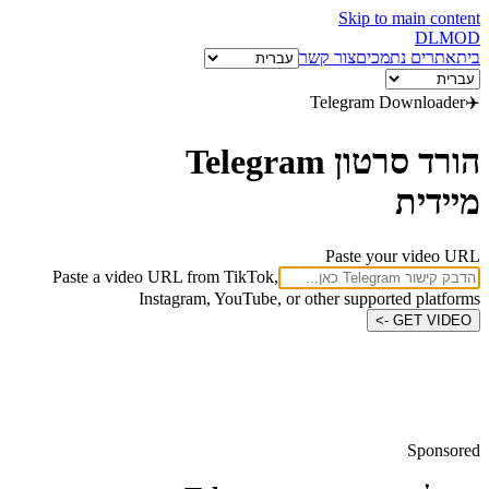
Skip to main content
DL
MOD
בית
אתרים נתמכים
צור קשר
Telegram
Downloader
✈️
הורד סרטון Telegram
מיידית
Paste your video URL
Paste a video URL from TikTok,
Instagram, YouTube, or other supported platforms
GET VIDEO ->
Sponsored