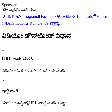
Sponsored
50+ ಪ್ಲಾಟ್‌ಫಾರ್ಮ್‌ಗಳು
🎵
TikTok
📸
Instagram
👤
Facebook
🐦
Twitter/X
🧵
Threads
🎥
Vimeo
📺
Dailymotion
📡
Rumble
+
39
ಇನ್ನಷ್ಟು
ವಿಡಿಯೋ
ಡೌನ್‌ಲೋಡ್ ವಿಧಾನ
1
URL ಕಾಪಿ ಮಾಡಿ
ವಿಡಿಯೋ ಓಪನ್ ಮಾಡಿ. ಲಿಂಕ್ ಕಾಪಿ ಮಾಡಿ.
2
ಇಲ್ಲಿ ಹಾಕಿ
ಮೇಲಿನ ಬಾಕ್ಸ್‌ನಲ್ಲಿ URL ಪೇಸ್ಟ್ ಮಾಡಿ. ಅಷ್ಟೇ.