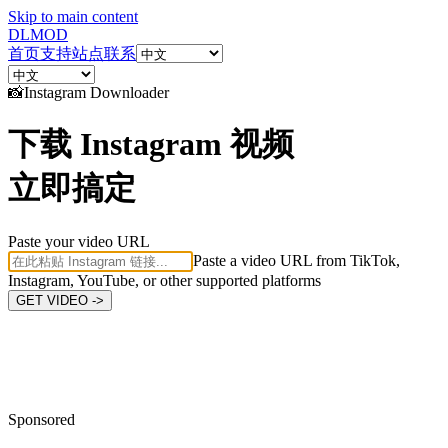
Skip to main content
DL
MOD
首页
支持站点
联系
📸
Instagram
Downloader
下载 Instagram 视频
立即搞定
Paste your video URL
Paste a video URL from TikTok,
Instagram, YouTube, or other supported platforms
GET VIDEO ->
Sponsored