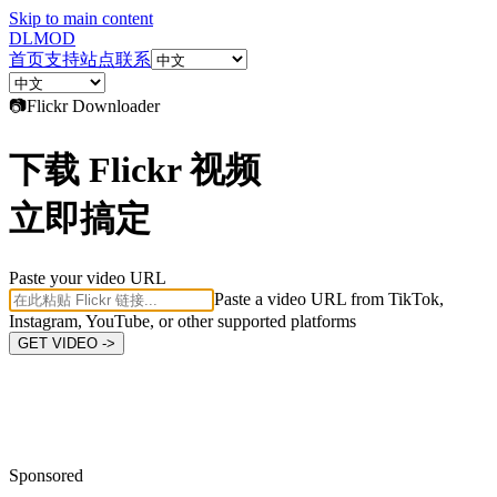
Skip to main content
DL
MOD
首页
支持站点
联系
📷
Flickr
Downloader
下载 Flickr 视频
立即搞定
Paste your video URL
Paste a video URL from TikTok,
Instagram, YouTube, or other supported platforms
GET VIDEO ->
Sponsored