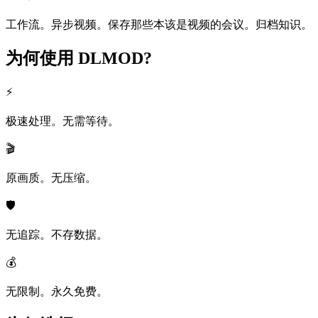
工作流。异步视频。保存那些本该是视频的会议。归档知识。
为何使用
DLMOD?
⚡
极速处理。无需等待。
🎬
原画质。无压缩。
🛡️
无追踪。不存数据。
💰
无限制。永久免费。