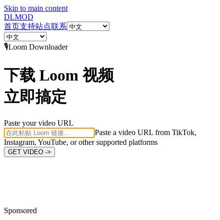
Skip to main content
DL
MOD
首页
支持站点
联系
🎙️
Loom
Downloader
下载 Loom 视频
立即搞定
Paste your video URL
Paste a video URL from TikTok,
Instagram, YouTube, or other supported platforms
GET VIDEO ->
Sponsored