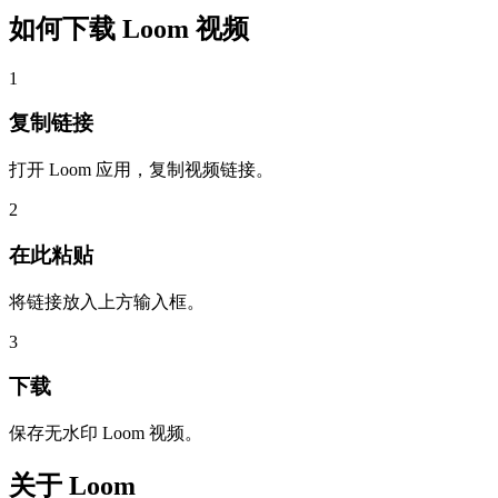
如何下载
Loom 视频
1
复制链接
打开 Loom 应用，复制视频链接。
2
在此粘贴
将链接放入上方输入框。
3
下载
保存无水印 Loom 视频。
关于
Loom