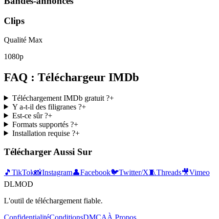
Bandes-annonces
Clips
Qualité Max
1080p
FAQ : Téléchargeur IMDb
Téléchargement IMDb gratuit ?
+
Y a-t-il des filigranes ?
+
Est-ce sûr ?
+
Formats supportés ?
+
Installation requise ?
+
Télécharger Aussi Sur
🎵
TikTok
📸
Instagram
👤
Facebook
🐦
Twitter/X
🧵
Threads
🎥
Vimeo
DLMOD
L'outil de téléchargement fiable.
Confidentialité
Conditions
DMCA
À Propos