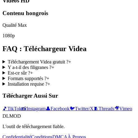
Vidéos HD
Contenu hongrois
Qualité Max
1080p
FAQ : Téléchargeur Videa
Téléchargement Videa gratuit ?
+
Y a-t-il des filigranes ?
+
Est-ce sûr ?
+
Formats supportés ?
+
Installation requise ?
+
Télécharger Aussi Sur
🎵
TikTok
📸
Instagram
👤
Facebook
🐦
Twitter/X
🧵
Threads
🎥
Vimeo
DLMOD
L'outil de téléchargement fiable.
Confidentialité
Conditions
DMCA
À Propos